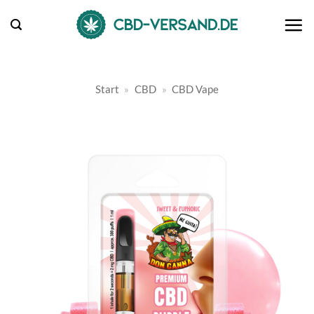
Zum
Inhalt
springen
Start
»
CBD
»
CBD Vape