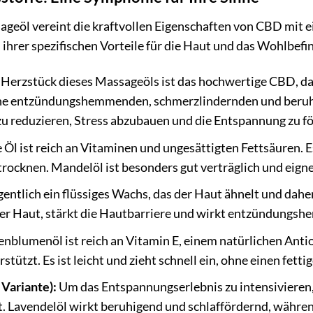
öl vereint die kraftvollen Eigenschaften von CBD mit ei
ihrer spezifischen Vorteile für die Haut und das Wohlbef
Herzstück dieses Massageöls ist das hochwertige CBD, 
ine entzündungshemmenden, schmerzlindernden und beruhi
 reduzieren, Stress abzubauen und die Entspannung zu fö
 Öl ist reich an Vitaminen und ungesättigten Fettsäuren. E
trocknen. Mandelöl ist besonders gut verträglich und eigne
igentlich ein flüssiges Wachs, das der Haut ähnelt und da
der Haut, stärkt die Hautbarriere und wirkt entzündungs
nblumenöl ist reich an Vitamin E, einem natürlichen Antio
tützt. Es ist leicht und zieht schnell ein, ohne einen fetti
 Variante):
Um das Entspannungserlebnis zu intensiviere
t. Lavendelöl wirkt beruhigend und schlaffördernd, währ