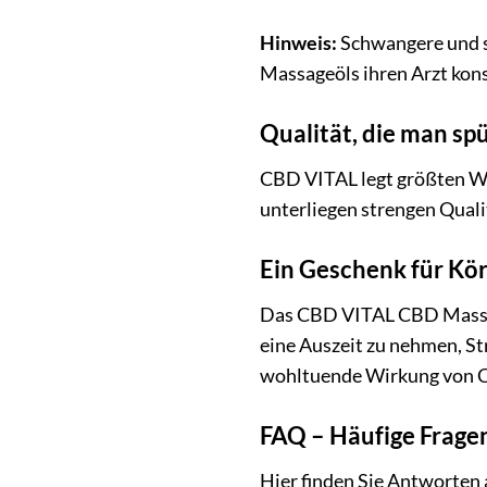
Hinweis:
Schwangere und s
Massageöls ihren Arzt kons
Qualität, die man s
CBD VITAL legt größten We
unterliegen strengen Qualit
Ein Geschenk für Kör
Das CBD VITAL CBD Massageö
eine Auszeit zu nehmen, St
wohltuende Wirkung von C
FAQ – Häufige Frag
Hier finden Sie Antworten