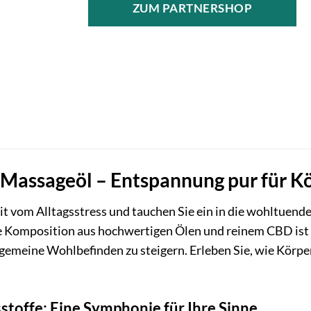
ZUM PARTNERSHOP
assageöl – Entspannung pur für Kö
it vom Alltagsstress und tauchen Sie ein in die wohltuen
e Komposition aus hochwertigen Ölen und reinem CBD ist 
lgemeine Wohlbefinden zu steigern. Erleben Sie, wie Körp
sstoffe: Eine Symphonie für Ihre Sinne