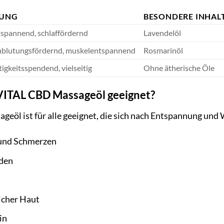
UNG
BESONDERE INHAL
tspannend, schlaffördernd
Lavendelöl
hblutungsfördernd, muskelentspannend
Rosmarinöl
tigkeitsspendend, vielseitig
Ohne ätherische Öle
 VITAL CBD Massageöl geeignet?
l ist für alle geeignet, die sich nach Entspannung und Wo
und Schmerzen
nden
icher Haut
in