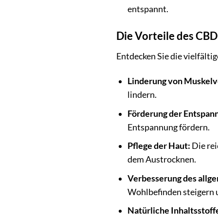
entspannt.
Die Vorteile des CB
Entdecken Sie die vielfält
Linderung von Muskel
lindern.
Förderung der Entspan
Entspannung fördern.
Pflege der Haut:
Die rei
dem Austrocknen.
Verbesserung des allg
Wohlbefinden steigern u
Natürliche Inhaltsstoff