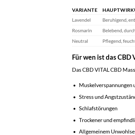
VARIANTE
HAUPTWIRK
Lavendel
Beruhigend, en
Rosmarin
Belebend, durc
Neutral
Pflegend, feuch
Für wen ist das CBD
Das CBD VITAL CBD Massageö
Muskelverspannungen 
Stress und Angstzustä
Schlafstörungen
Trockener und empfindl
Allgemeinem Unwohlse