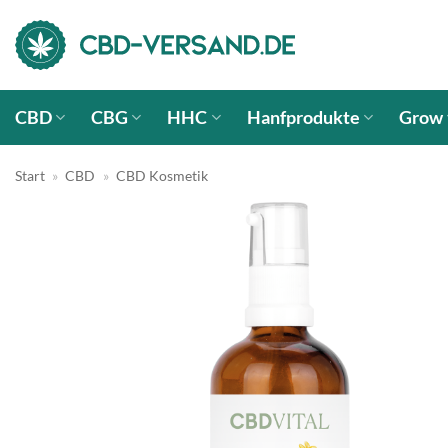
Zum
Inhalt
springen
CBD
CBG
HHC
Hanfprodukte
Grow
Start
»
CBD
»
CBD Kosmetik