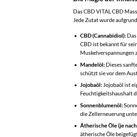
Das CBD VITAL CBD Massage
Jede Zutat wurde aufgrund 
CBD (Cannabidiol):
Das 
CBD ist bekannt für se
Muskelverspannungen zu
Mandelöl:
Dieses sanfte
schützt sie vor dem Aus
Jojobaöl:
Jojobaöl ist e
Feuchtigkeitshaushalt 
Sonnenblumenöl:
Sonne
die Zellerneuerung unters
Ätherische Öle (je nach
ätherische Öle beigefüg