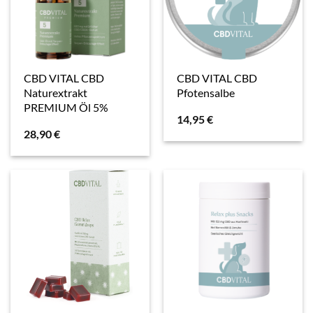
CBD VITAL CBD
CBD VITAL CBD
Naturextrakt
Pfotensalbe
PREMIUM Öl 5%
14,95
€
28,90
€