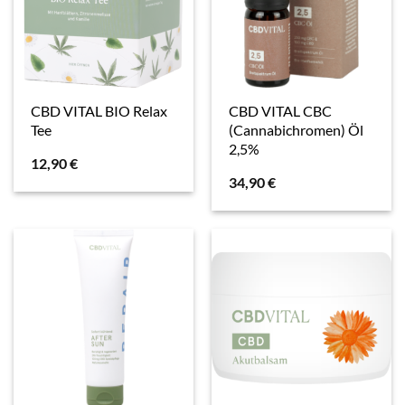
CBD VITAL BIO Relax
CBD VITAL CBC
Tee
(Cannabichromen) Öl
2,5%
12,90
€
34,90
€